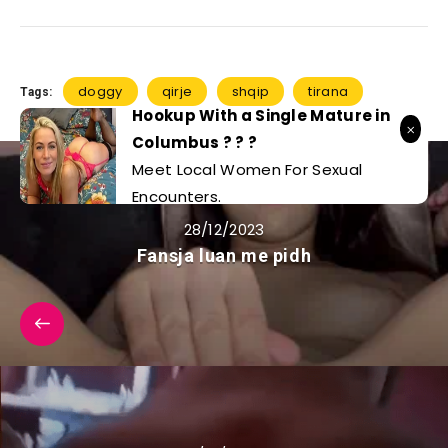
doggy
qirje
shqip
tirana
Tags:
Hookup With a Single Mature in
Columbus ? ? ?
Meet Local Women For Sexual
Encounters.
28/12/2023
Fansja luan me pidh