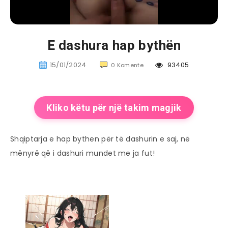
E dashura hap bythën
15/01/2024
93405
0 Komente
Kliko këtu për një takim magjik
Shqiptarja e hap bythen për të dashurin e saj, në
mënyrë që i dashuri mundet me ja fut!