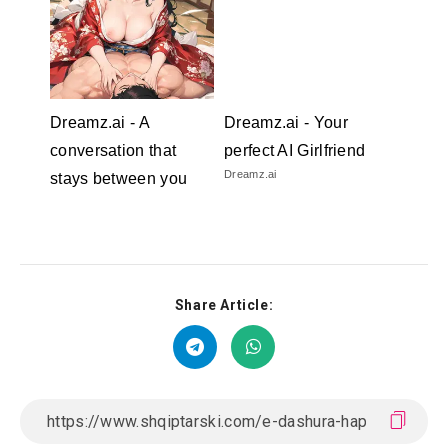
Dreamz.ai - A
Dreamz.ai - Your
conversation that
perfect AI Girlfriend
Dreamz.ai
stays between you
Dreamz.ai
Share Article: