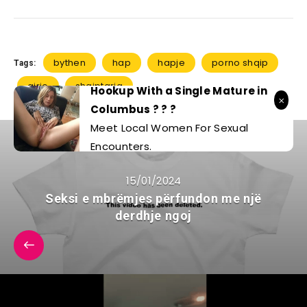
bythen
hap
hapje
porno shqip
Tags:
qirje
shqiptarja
Hookup With a Single Mature in
Columbus ? ? ?
Meet Local Women For Sexual
Encounters.
15/01/2024
Seksi e mbrëmjes përfundon me një
derdhje ngoj